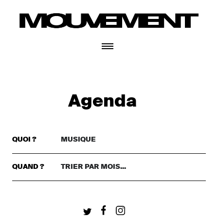
CONNECTEZ-VOUS
Agenda
QUOI ?
MUSIQUE
TRIER PAR GENRE..
DANSE
QUAND ?
TRIER PAR MOIS...
TRIER PAR MOIS...
THÉÂTRE
+ CONNECTEZ-VOUS
CETTE SEMAINE
MUSIQUE
CE WEEKEND
FESTIVAL