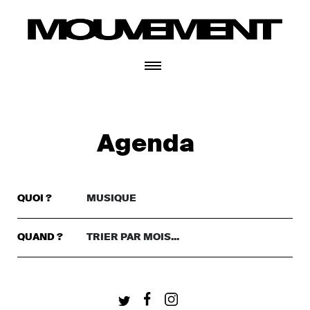
CONNECTEZ-VOUS
Agenda
QUOI ?
MUSIQUE
TRIER PAR GENRE..
DANSE
QUAND ?
TRIER PAR MOIS...
TRIER PAR MOIS...
THÉÂTRE
+ CONNECTEZ-VOUS
CETTE SEMAINE
MUSIQUE
CE WEEKEND
FESTIVAL