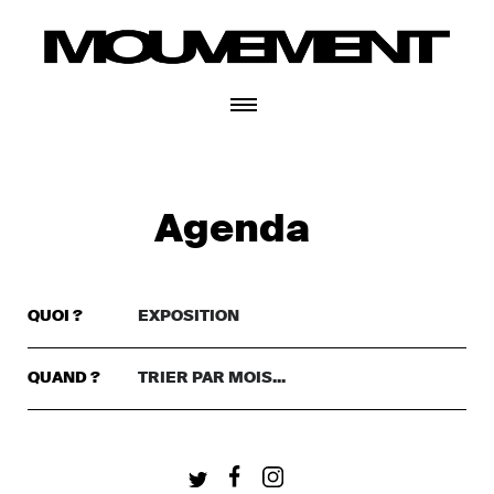
CONNECTEZ-VOUS
Agenda
QUOI ?
EXPOSITION
TRIER PAR GENRE..
DANSE
QUAND ?
TRIER PAR MOIS...
TRIER PAR MOIS...
THÉÂTRE
+ CONNECTEZ-VOUS
CETTE SEMAINE
MUSIQUE
CE WEEKEND
FESTIVAL