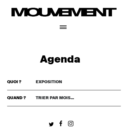
CONNECTEZ-VOUS
Agenda
QUOI ?
EXPOSITION
TRIER PAR GENRE..
DANSE
QUAND ?
TRIER PAR MOIS...
TRIER PAR MOIS...
THÉÂTRE
+ CONNECTEZ-VOUS
CETTE SEMAINE
MUSIQUE
CE WEEKEND
FESTIVAL