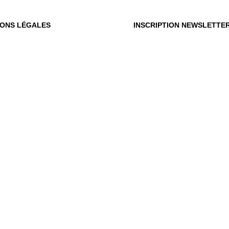
IONS LÉGALES
INSCRIPTION NEWSLETTE
OÙ
OUS
Vot
du m