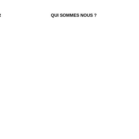
R
QUI SOMMES NOUS ?
 TROUVER VOTRE N° ?
re numéro de commande figure en haut
ail reçu lors de la souscription de votre
abonnement.