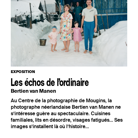
AOÛT
EXPOSITION
SEPTEMBRE
CIRQUE
OCTOBRE
OÙ TROUVER VOTRE N° ?
Votre numéro de commande
NOVEMBRE
figure en haut du mail reçu lors de
la souscription de votre
abonnement.
DÉCEMBRE
JANVIER
EXPOSITION
Les échos de l’ordinaire
Bertien van Manen
Au Centre de la photographie de Mougins, la
photographe néerlandaise Bertien van Manen ne
s’intéresse guère au spectaculaire. Cuisines
familiales, lits en désordre, visages fatigués... Ses
images s’installent là où l’histoire...