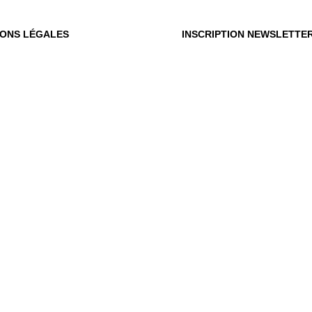
IONS LÉGALES
INSCRIPTION NEWSLETTE
OÙ
OUS
Vot
du m