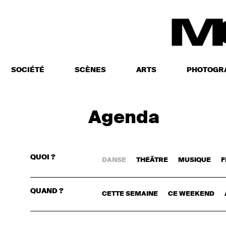
SOCIÉTÉ
SCÈNES
ARTS
PHOTOGR
Agenda
QUOI ?
DANSE
THÉÂTRE
MUSIQUE
F
CONNECTE
QUAND ?
CETTE SEMAINE
CE WEEKEND