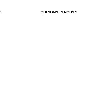
R
QUI SOMMES NOUS ?
 TROUVER VOTRE N° ?
re numéro de commande figure en haut
ail reçu lors de la souscription de votre
abonnement.