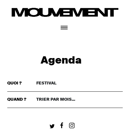
CONNECTEZ-VOUS
Agenda
QUOI ?
FESTIVAL
TRIER PAR GENRE..
DANSE
QUAND ?
TRIER PAR MOIS...
TRIER PAR MOIS...
THÉÂTRE
+ CONNECTEZ-VOUS
CETTE SEMAINE
MUSIQUE
CE WEEKEND
FESTIVAL