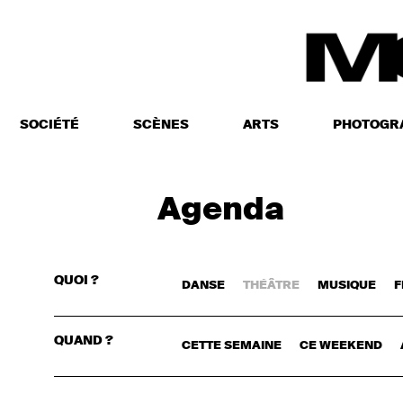
SOCIÉTÉ
SCÈNES
ARTS
PHOTOGR
Agenda
QUOI ?
DANSE
THÉÂTRE
MUSIQUE
F
CONNECTE
QUAND ?
CETTE SEMAINE
CE WEEKEND