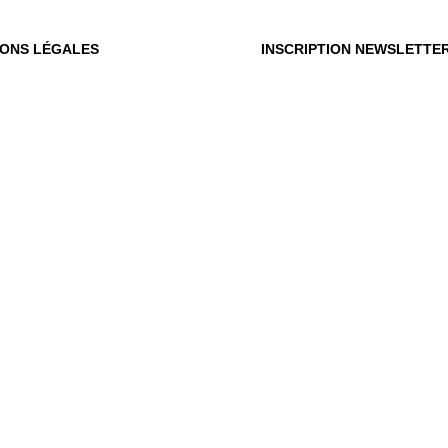
IONS LÉGALES
INSCRIPTION NEWSLETTE
OÙ
OUS
Vot
du m