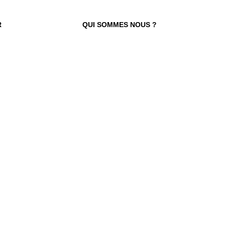
R
QUI SOMMES NOUS ?
 TROUVER VOTRE N° ?
re numéro de commande figure en haut
ail reçu lors de la souscription de votre
abonnement.