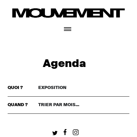
CONNECTEZ-VOUS
Agenda
QUOI ?
EXPOSITION
TRIER PAR GENRE..
DANSE
QUAND ?
TRIER PAR MOIS...
TRIER PAR MOIS...
THÉÂTRE
+ CONNECTEZ-VOUS
CETTE SEMAINE
MUSIQUE
CE WEEKEND
FESTIVAL