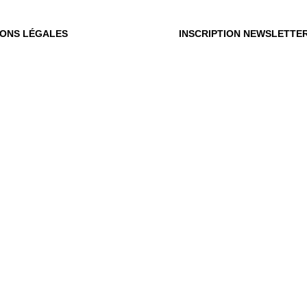
IONS LÉGALES
INSCRIPTION NEWSLETTE
OÙ
OUS
Vot
du m