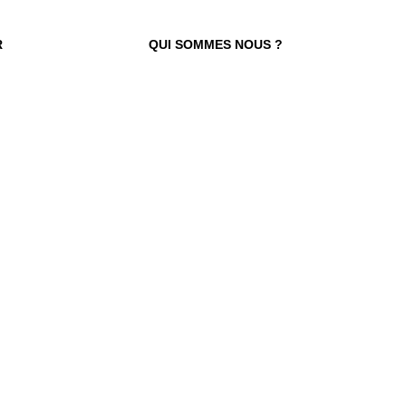
R
QUI SOMMES NOUS ?
 TROUVER VOTRE N° ?
re numéro de commande figure en haut
ail reçu lors de la souscription de votre
abonnement.