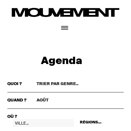
CONNECTEZ-VOUS
Agenda
QUOI ?
TRIER PAR GENRE..
TRIER PAR GENRE..
DANSE
QUAND ?
AOÛT
TRIER PAR MOIS...
THÉÂTRE
+ CONNECTEZ-VOUS
CETTE SEMAINE
MUSIQUE
OÙ ?
RÉGIONS...
CE WEEKEND
FESTIVAL