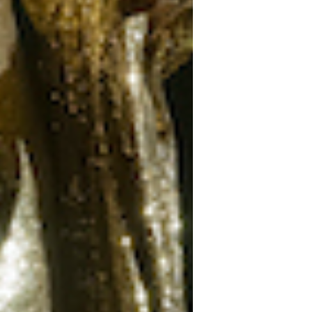
 TROUVER VOTRE N° ?
re numéro de commande figure en haut
ail reçu lors de la souscription de votre
abonnement.