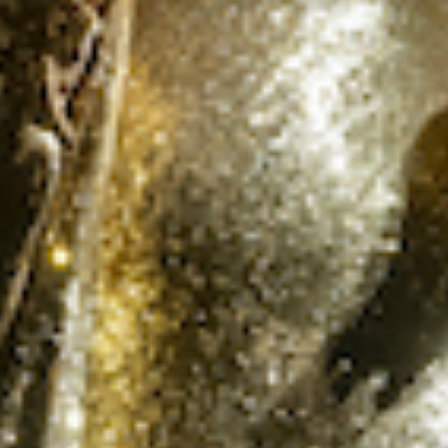
OÙ
OUS
Vot
du m