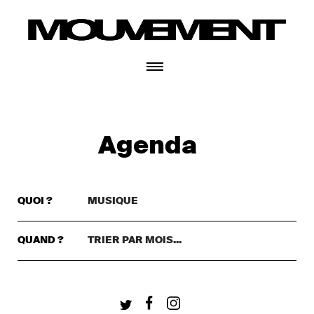
CONNECTEZ-VOUS
Agenda
QUOI ?
MUSIQUE
TRIER PAR GENRE..
DANSE
QUAND ?
TRIER PAR MOIS...
TRIER PAR MOIS...
THÉÂTRE
+ CONNECTEZ-VOUS
CETTE SEMAINE
MUSIQUE
CE WEEKEND
FESTIVAL