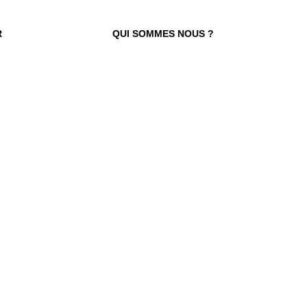
R
QUI SOMMES NOUS ?
 TROUVER VOTRE N° ?
re numéro de commande figure en haut
ail reçu lors de la souscription de votre
abonnement.