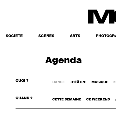
SOCIÉTÉ
SCÈNES
ARTS
PHOTOGR
Agenda
QUOI ?
DANSE
THÉÂTRE
MUSIQUE
F
CONNECTE
QUAND ?
CETTE SEMAINE
CE WEEKEND