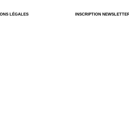
IONS LÉGALES
INSCRIPTION NEWSLETTE
OÙ
OUS
Vot
du m