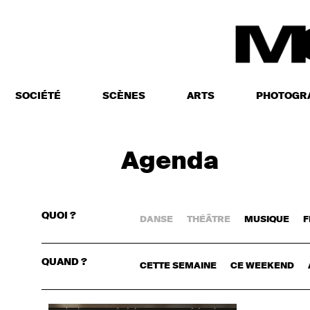
SOCIÉTÉ
SCÈNES
ARTS
PHOTOGR
Agenda
QUOI ?
DANSE
THÉÂTRE
MUSIQUE
F
CONNECTE
QUAND ?
CETTE SEMAINE
CE WEEKEND