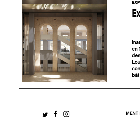
EXP
Ex
Ina
+ CONNECTEZ-V
en 
des
Lou
com
bât
MENT