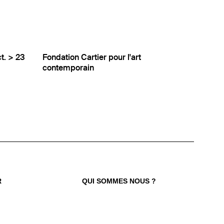
t. > 23
Fondation Cartier pour l'art
contemporain
 TROUVER VOTRE N° ?
re numéro de commande figure en haut
ail reçu lors de la souscription de votre
abonnement.
R
QUI SOMMES NOUS ?