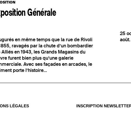
OSITION
position Générale
25 oc
ugurés en même temps que la rue de Rivoli
août.
OÙ
OUS
1855, ravagés par la chute d’un bombardier
 Alliés en 1943, les Grands Magasins du
Vot
vre furent bien plus qu’une galerie
du m
merciale. Avec ses façades en arcades, le
iment porte l’histoire...
IONS LÉGALES
INSCRIPTION NEWSLETTE