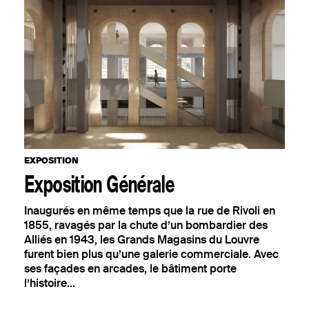
AOÛT
EXPOSITION
SEPTEMBRE
CIRQUE
OCTOBRE
OÙ TROUVER VOTRE N° ?
Votre numéro de commande
NOVEMBRE
figure en haut du mail reçu lors de
la souscription de votre
abonnement.
DÉCEMBRE
JANVIER
EXPOSITION
Exposition Générale
Inaugurés en même temps que la rue de Rivoli en
1855, ravagés par la chute d’un bombardier des
Alliés en 1943, les Grands Magasins du Louvre
furent bien plus qu’une galerie commerciale. Avec
ses façades en arcades, le bâtiment porte
l’histoire...