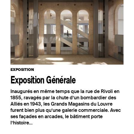
AOÛT
EXPOSITION
SEPTEMBRE
CIRQUE
OCTOBRE
OÙ TROUVER VOTRE N° ?
Votre numéro de commande
NOVEMBRE
figure en haut du mail reçu lors de
la souscription de votre
abonnement.
DÉCEMBRE
JANVIER
EXPOSITION
Exposition Générale
Inaugurés en même temps que la rue de Rivoli en
1855, ravagés par la chute d’un bombardier des
Alliés en 1943, les Grands Magasins du Louvre
furent bien plus qu’une galerie commerciale. Avec
ses façades en arcades, le bâtiment porte
l’histoire...