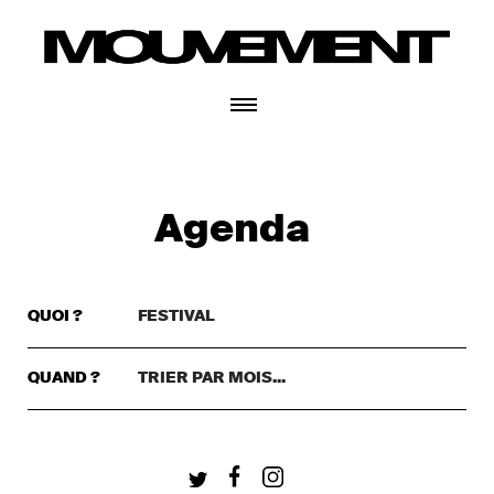
CONNECTEZ-VOUS
Agenda
QUOI ?
FESTIVAL
TRIER PAR GENRE..
DANSE
QUAND ?
TRIER PAR MOIS...
TRIER PAR MOIS...
THÉÂTRE
+ CONNECTEZ-VOUS
CETTE SEMAINE
MUSIQUE
CE WEEKEND
FESTIVAL