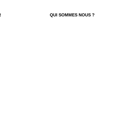
R
QUI SOMMES NOUS ?
 TROUVER VOTRE N° ?
re numéro de commande figure en haut
ail reçu lors de la souscription de votre
abonnement.