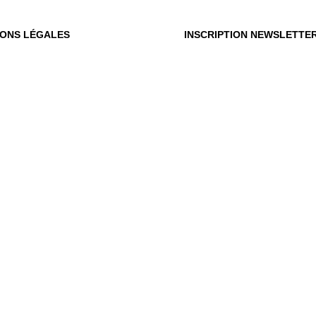
IONS LÉGALES
INSCRIPTION NEWSLETTE
OÙ
OUS
Vot
du m