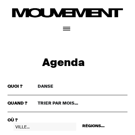
CONNECTEZ-VOUS
Agenda
QUOI ?
DANSE
TRIER PAR GENRE..
DANSE
QUAND ?
TRIER PAR MOIS...
TRIER PAR MOIS...
THÉÂTRE
+ CONNECTEZ-VOUS
CETTE SEMAINE
MUSIQUE
OÙ ?
RÉGIONS...
CE WEEKEND
FESTIVAL