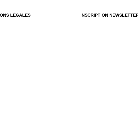
IONS LÉGALES
INSCRIPTION NEWSLETTE
OÙ
OUS
Vot
du m