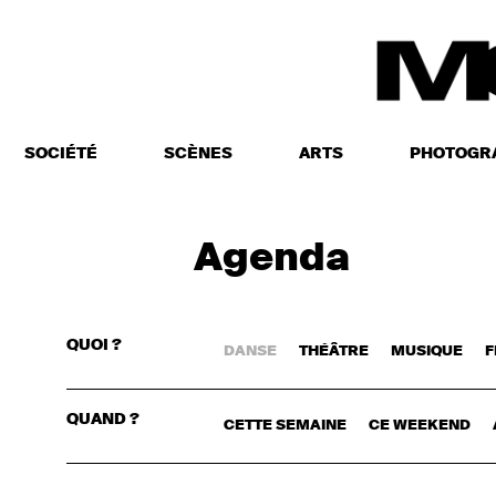
SOCIÉTÉ
SCÈNES
ARTS
PHOTOGR
Agenda
QUOI ?
DANSE
THÉÂTRE
MUSIQUE
F
CONNECTE
QUAND ?
CETTE SEMAINE
CE WEEKEND