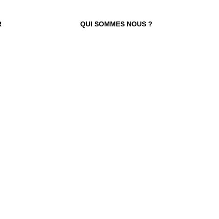
R
QUI SOMMES NOUS ?
 TROUVER VOTRE N° ?
re numéro de commande figure en haut
ail reçu lors de la souscription de votre
abonnement.