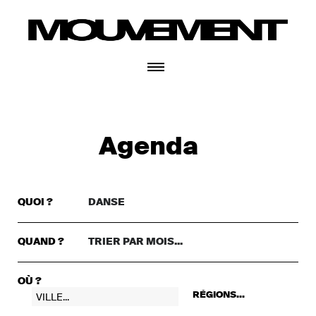
CONNECTEZ-VOUS
Agenda
QUOI ?
DANSE
TRIER PAR GENRE..
DANSE
QUAND ?
TRIER PAR MOIS...
TRIER PAR MOIS...
THÉÂTRE
+ CONNECTEZ-VOUS
CETTE SEMAINE
MUSIQUE
OÙ ?
RÉGIONS...
CE WEEKEND
FESTIVAL