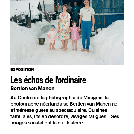
AOÛT
EXPOSITION
SEPTEMBRE
CIRQUE
OCTOBRE
OÙ TROUVER VOTRE N° ?
Votre numéro de commande
NOVEMBRE
figure en haut du mail reçu lors de
la souscription de votre
abonnement.
DÉCEMBRE
JANVIER
EXPOSITION
Les échos de l’ordinaire
Bertien van Manen
Au Centre de la photographie de Mougins, la
photographe néerlandaise Bertien van Manen ne
s’intéresse guère au spectaculaire. Cuisines
familiales, lits en désordre, visages fatigués... Ses
images s’installent là où l’histoire...