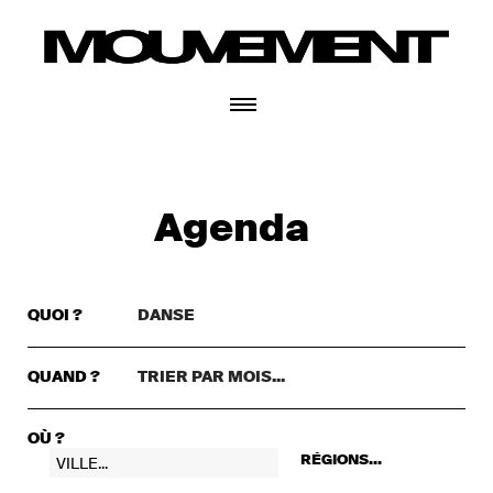
CONNECTEZ-VOUS
Agenda
QUOI ?
DANSE
TRIER PAR GENRE..
DANSE
QUAND ?
TRIER PAR MOIS...
TRIER PAR MOIS...
THÉÂTRE
+ CONNECTEZ-VOUS
CETTE SEMAINE
MUSIQUE
OÙ ?
RÉGIONS...
CE WEEKEND
FESTIVAL