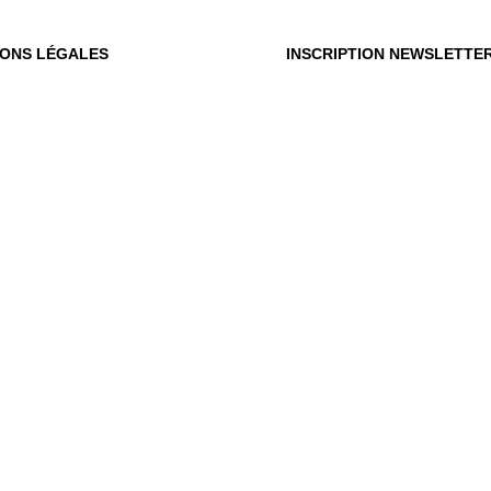
IONS LÉGALES
INSCRIPTION NEWSLETTE
OÙ
OUS
Vot
du m