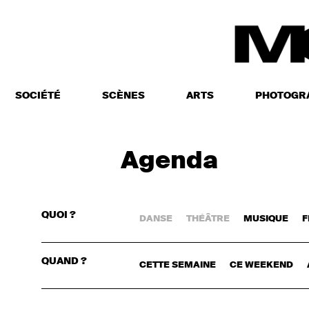
SOCIÉTÉ
SCÈNES
ARTS
PHOTOGR
Agenda
QUOI ?
DANSE
THÉÂTRE
MUSIQUE
F
CONNECTE
QUAND ?
CETTE SEMAINE
CE WEEKEND