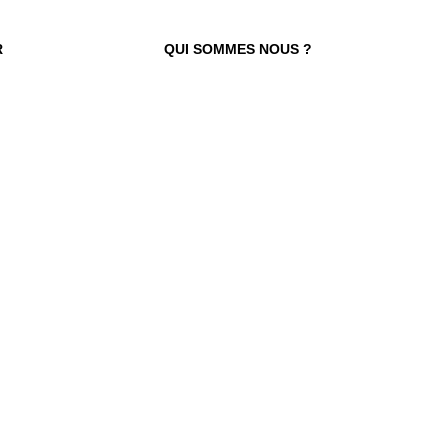
R
QUI SOMMES NOUS ?
 TROUVER VOTRE N° ?
re numéro de commande figure en haut
ail reçu lors de la souscription de votre
abonnement.