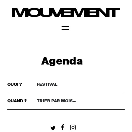
CONNECTEZ-VOUS
Agenda
QUOI ?
FESTIVAL
TRIER PAR GENRE..
DANSE
QUAND ?
TRIER PAR MOIS...
TRIER PAR MOIS...
THÉÂTRE
+ CONNECTEZ-VOUS
CETTE SEMAINE
MUSIQUE
CE WEEKEND
FESTIVAL