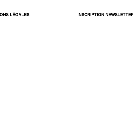
IONS LÉGALES
INSCRIPTION NEWSLETTE
OÙ
OUS
Vot
du m