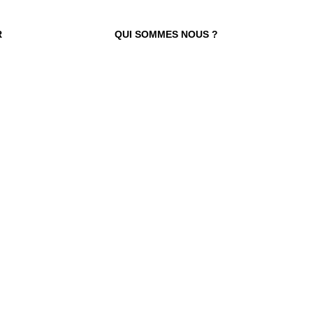
R
QUI SOMMES NOUS ?
 TROUVER VOTRE N° ?
re numéro de commande figure en haut
ail reçu lors de la souscription de votre
abonnement.