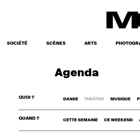
SOCIÉTÉ
SCÈNES
ARTS
PHOTOGR
Agenda
QUOI ?
DANSE
THÉÂTRE
MUSIQUE
F
CONNECTE
QUAND ?
CETTE SEMAINE
CE WEEKEND