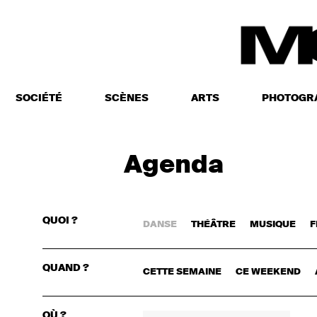
SOCIÉTÉ
SCÈNES
ARTS
PHOTOGR
Agenda
QUOI ?
DANSE
THÉÂTRE
MUSIQUE
F
CONNECTE
QUAND ?
CETTE SEMAINE
CE WEEKEND
OÙ ?