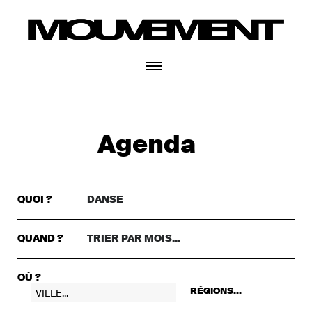
CONNECTEZ-VOUS
Agenda
QUOI ?
DANSE
TRIER PAR GENRE..
DANSE
QUAND ?
TRIER PAR MOIS...
TRIER PAR MOIS...
THÉÂTRE
+ CONNECTEZ-VOUS
CETTE SEMAINE
MUSIQUE
OÙ ?
RÉGIONS...
CE WEEKEND
FESTIVAL