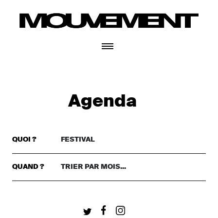
CONNECTEZ-VOUS
Agenda
QUOI ?
FESTIVAL
TRIER PAR GENRE..
DANSE
QUAND ?
TRIER PAR MOIS...
TRIER PAR MOIS...
THÉÂTRE
+ CONNECTEZ-VOUS
CETTE SEMAINE
MUSIQUE
CE WEEKEND
FESTIVAL