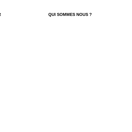
R
QUI SOMMES NOUS ?
 TROUVER VOTRE N° ?
re numéro de commande figure en haut
ail reçu lors de la souscription de votre
abonnement.