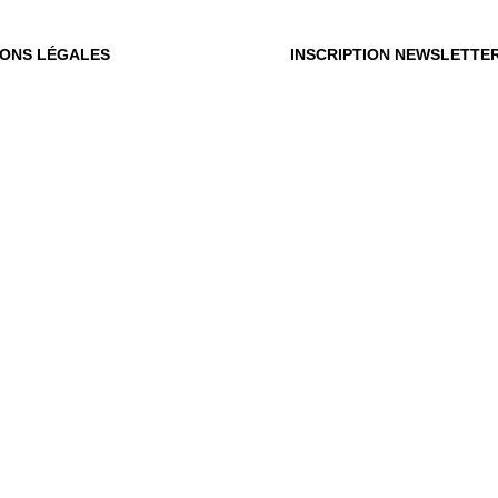
IONS LÉGALES
INSCRIPTION NEWSLETTE
OÙ
OUS
Vot
du m