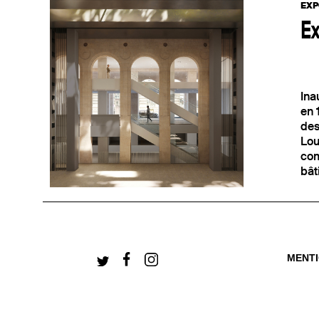
EXP
Ex
Ina
+ CONNECTEZ-V
en 
des
Lou
com
bât
MENT