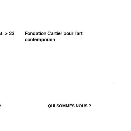
t. > 23
Fondation Cartier pour l'art
contemporain
 TROUVER VOTRE N° ?
re numéro de commande figure en haut
ail reçu lors de la souscription de votre
abonnement.
R
QUI SOMMES NOUS ?