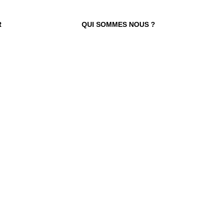
R
QUI SOMMES NOUS ?
 TROUVER VOTRE N° ?
re numéro de commande figure en haut
ail reçu lors de la souscription de votre
abonnement.