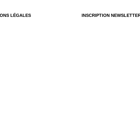
IONS LÉGALES
INSCRIPTION NEWSLETTE
OÙ
OUS
Vot
du m