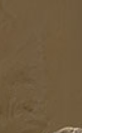
 TROUVER VOTRE N° ?
re numéro de commande figure en haut
ail reçu lors de la souscription de votre
abonnement.