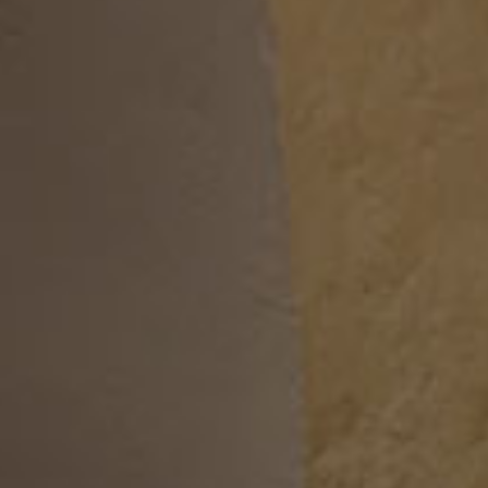
OÙ
OUS
Vot
du m