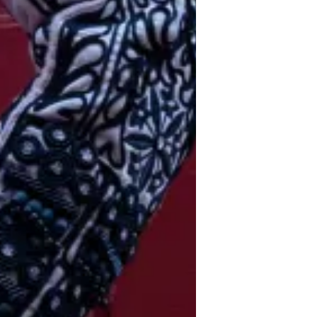
 TROUVER VOTRE N° ?
re numéro de commande figure en haut
ail reçu lors de la souscription de votre
abonnement.