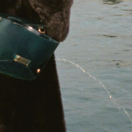
 TROUVER VOTRE N° ?
re numéro de commande figure en haut
ail reçu lors de la souscription de votre
abonnement.