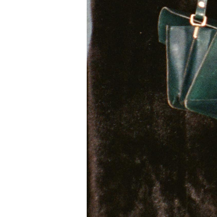
OÙ
OUS
Vot
du m