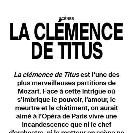
CONNECTEZ-VOUS
SCÈNES
LA CLÉMENCE
DE TITUS
+ CONNECTEZ-VOUS
La clémence de Titus
est l’une des
plus merveilleuses partitions de
Mozart. Face à cette intrigue où
OÙ TROUVER VOTRE N° ?
s’imbrique le pouvoir, l’amour, le
Votre numéro de commande
figure en haut du mail reçu lors de
la souscription de votre
meurtre et le châtiment, on aurait
abonnement.
aimé à l’Opéra de Paris vivre une
incandescence que ni le chef