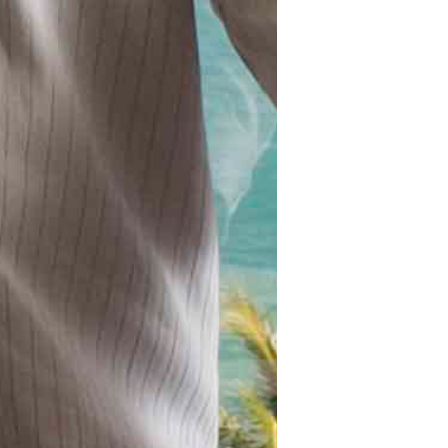
 TROUVER VOTRE N° ?
re numéro de commande figure en haut
ail reçu lors de la souscription de votre
abonnement.