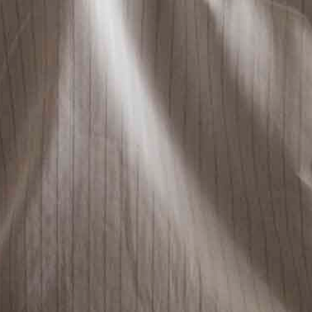
OÙ
OUS
Vot
du m