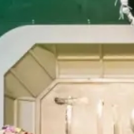
Z-VOUS
OÙ
OUS
Vot
du m