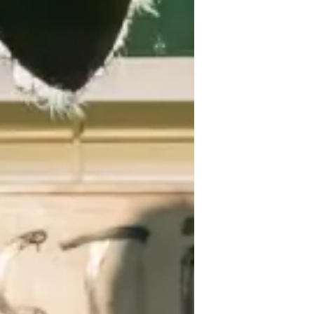
 TROUVER VOTRE N° ?
re numéro de commande figure en haut
ail reçu lors de la souscription de votre
abonnement.