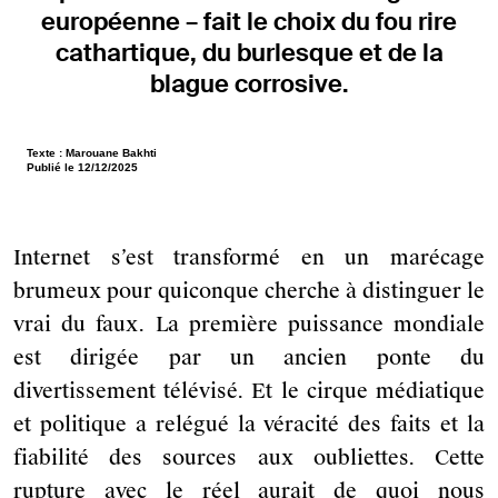
CONNECTEZ-VOUS
européenne – fait le choix du fou rire
cathartique, du burlesque et de la
blague corrosive.
Texte : Marouane Bakhti
Publié le 12/12/2025
+ CONNECTEZ-VOUS
Internet s’est transformé en un marécage
brumeux pour quiconque cherche à distinguer le
OÙ TROUVER VOTRE N° ?
Votre numéro de commande
vrai du faux. La première puissance mondiale
figure en haut du mail reçu lors de
la souscription de votre
est dirigée par un ancien ponte du
abonnement.
divertissement télévisé. Et le cirque médiatique
et politique a relégué la véracité des faits et la
fiabilité des sources aux oubliettes. Cette
rupture avec le réel aurait de quoi nous