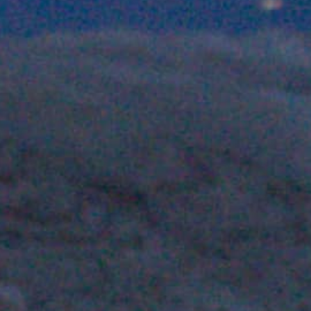
OÙ
OUS
Vot
du m