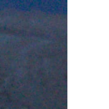
 TROUVER VOTRE N° ?
re numéro de commande figure en haut
ail reçu lors de la souscription de votre
abonnement.