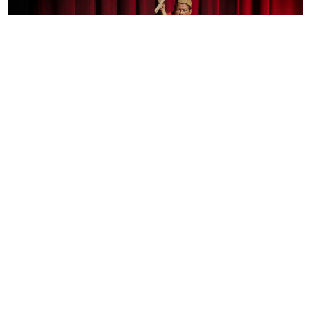
SCÈNES - THÉÂTRE
«MI MADRE Y EL DINERO»
D’ANACARSIS RAMOS : LE PRIX DE LA
SURVIE
Tout au long de sa vie, Josefina a enchaîné les petits
boulots ingrats pour subvenir aux besoins de sa famille.
Son fils, Anacarsis Ramos est devenu metteur en scène.
Dans(...)