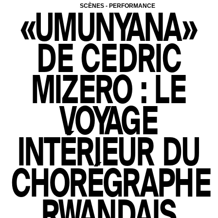
SCÈNES
-
PERFORMANCE
«UMUNYANA»
DE CEDRIC
CONNECTEZ-VOUS
MIZERO : LE
VOYAGE
INTÉRIEUR DU
+ CONNECTEZ-VOUS
CHORÉGRAPHE
RWANDAIS
OÙ TROUVER VOTRE N° ?
Votre numéro de commande