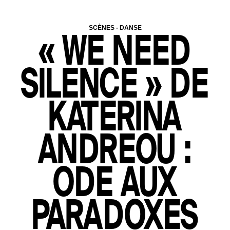
CONNECTEZ-VOUS
SCÈNES
-
DANSE
« WE NEED
SILENCE » DE
KATERINA
+ CONNECTEZ-VOUS
ANDREOU :
OÙ TROUVER VOTRE N° ?
ODE AUX
Votre numéro de commande
figure en haut du mail reçu lors de
la souscription de votre
abonnement.
PARADOXES