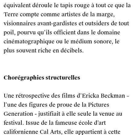
Votre numéro de commande
équivalent déroule le tapis rouge à tout ce que la
figure en haut du mail reçu lors de
la souscription de votre
abonnement.
Terre compte comme artistes de la marge,
visionnaires avant-gardistes et outsiders de tout
poil, pourvu qu’ils officient dans le domaine
cinématographique ou le médium sonore, le
plus souvent riche en décibels.
Chorégraphies structurelles
Une rétrospective des films d’Ericka Beckman –
l’une des figures de proue de la Pictures
Generation - justifiait à elle seule la venue au
festival. Issue de la fameuse école d’art
californienne Cal Arts, elle appartient à cette