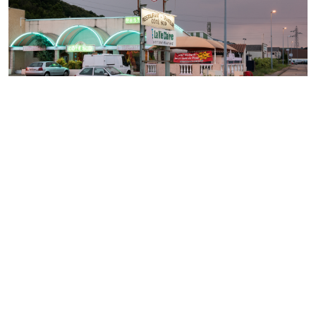
PHOTOGRAPHIE
LA VALLÉE : CI-GÎT L'ÈRE
INDUSTRIELLE
Un territoire aux allures de cimetière industriel raconte
bien des choses sur la « modernité » tant portée au
pinacle. Invités par le CPIF après dix années d’exploration
entre Lyon et Saint-Etienne, l(...)