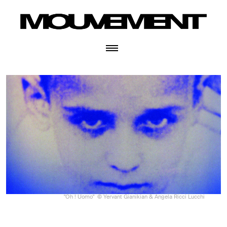
"Oh ! Uomo"
© Yervant Gianikian & Angela Ricci Lucchi